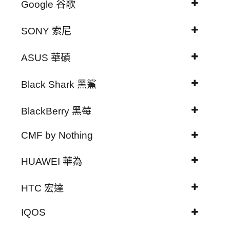
Google 谷歌
SONY 索尼
ASUS 華碩
Black Shark 黑鯊
BlackBerry 黑莓
CMF by Nothing
HUAWEI 華為
HTC 宏達
IQOS