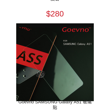
$280
Goevno SAMSUNG Galaxy A51 玻璃
貼