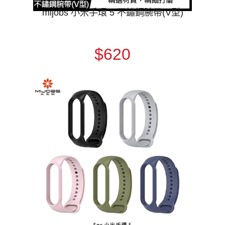
mijobs 小米手環 5 不鏽鋼腕帶(V型)
$620