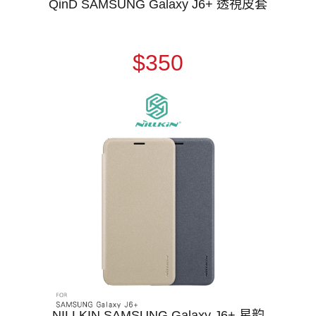
QinD SAMSUNG Galaxy J6+ 透視皮套
$350
NILLKIN SAMSUNG Galaxy J6+ 星韵