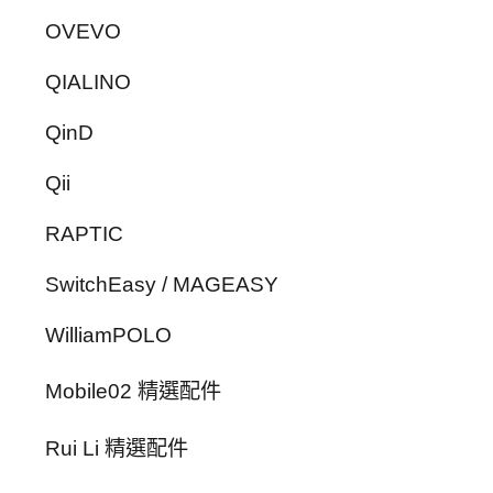
OVEVO
QIALINO
QinD
Qii
RAPTIC
SwitchEasy / MAGEASY
WilliamPOLO
Mobile02 精選配件
Rui Li 精選配件