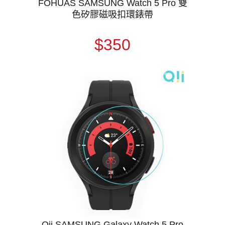
FOHUAS SAMSUNG Watch 5 Pro 雙
色矽膠磁吸扣環錶帶
$350
Qii SAMSUNG Galaxy Watch 5 Pro