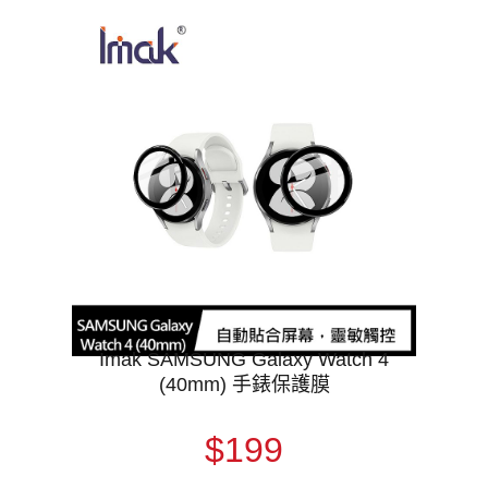
Imak SAMSUNG Galaxy Watch 4
(40mm) 手錶保護膜
$199