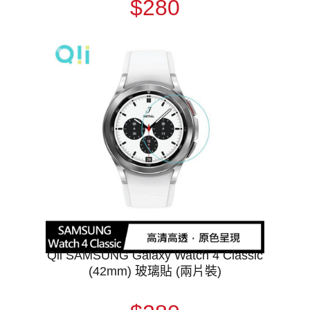
$280
Qii SAMSUNG Galaxy Watch 4 Classic
(42mm) 玻璃貼 (兩片裝)