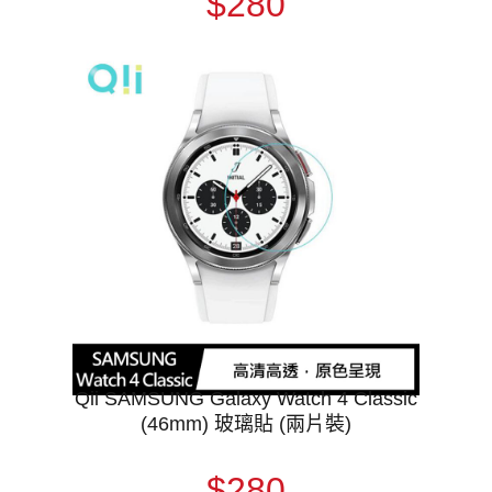
$280
Qii SAMSUNG Galaxy Watch 4 Classic
(46mm) 玻璃貼 (兩片裝)
$280