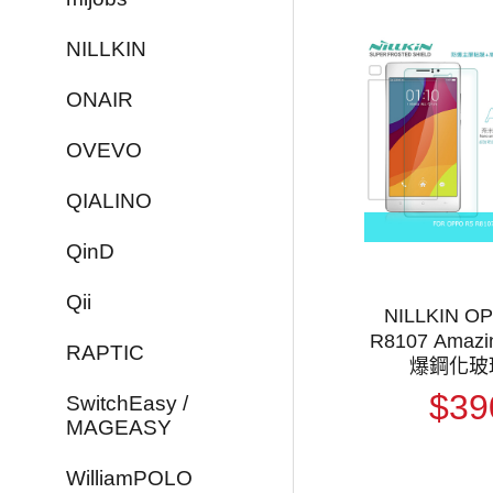
NILLKIN
ONAIR
OVEVO
QIALINO
QinD
Qii
NILLKIN O
R8107 Amazi
RAPTIC
爆鋼化玻
$39
SwitchEasy /
MAGEASY
WilliamPOLO