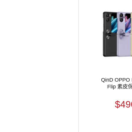
QinD OPPO 
Flip 素
$49