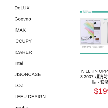
DeLUX
Goevno
IMAK
iCCUPY
ICARER
Intel
NILLKIN OPP
JISONCASE
3 3007 超
貼 - 套
LOZ
$19
LEEU DESIGN
mijobs