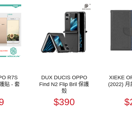
PO R7S
DUX DUCIS OPPO
XIEKE O
貼 - 套
Find N2 Flip Bril 保護
(2022)
殼
9
$390
$