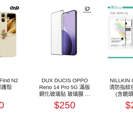
Find N2
DUX DUCIS OPPO
NILLKIN
皮保護殼
Reno 14 Pro 5G 滿版
清防指紋
鋼化玻璃貼 玻璃膜 鋼
(含鏡
化膜 手機螢幕貼 保護
0
$250
$
貼