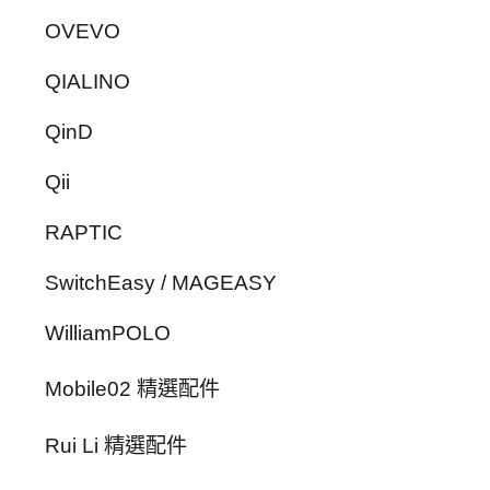
OVEVO
QIALINO
QinD
Qii
RAPTIC
SwitchEasy / MAGEASY
WilliamPOLO
Mobile02 精選配件
Rui Li 精選配件