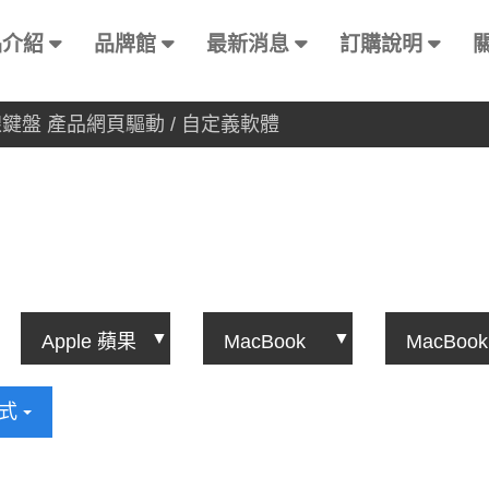
品介紹
品牌館
最新消息
訂購說明
有線鍵盤 產品網頁驅動 / 自定義軟體
方式