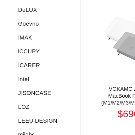
DeLUX
Goevno
IMAK
iCCUPY
ICARER
Intel
VOKAMO A
JISONCASE
MacBook P
(M1/M2/M3/M
LOZ
刮支架保護殼
$69
摔殼 
LEEU DESIGN
mijobs