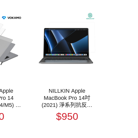
pple
NILLKIN Apple
ro 14
MacBook Pro 14吋
4/M5) 防
(2021) 淨系列抗反射
 硬殼 防
AR 膜 螢幕保護貼 平板
0
$950
薄殼
保護貼