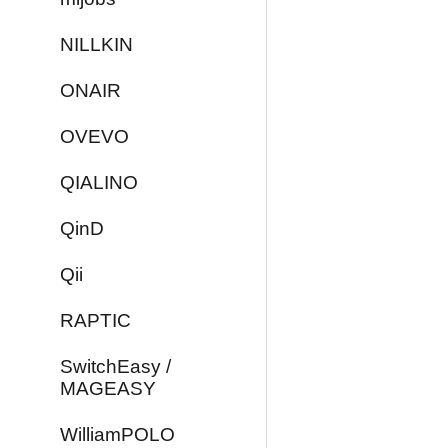
NILLKIN
ONAIR
OVEVO
QIALINO
QinD
Qii
RAPTIC
SwitchEasy /
MAGEASY
WilliamPOLO