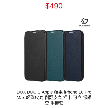
9H 滿版 玻璃膜 鋼化膜 手機螢幕貼 保
$490
護貼
DUX DUCIS Apple 蘋果 iPhone 16 Pro
Max 輕磁皮套 側翻皮套 插卡 可立 保護
套 手機套