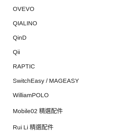
OVEVO
QIALINO
QinD
Qii
RAPTIC
SwitchEasy / MAGEASY
WilliamPOLO
Mobile02 精選配件
Rui Li 精選配件