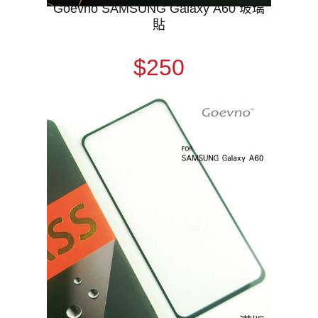
Goevno SAMSUNG Galaxy A60 玻璃
貼
$250