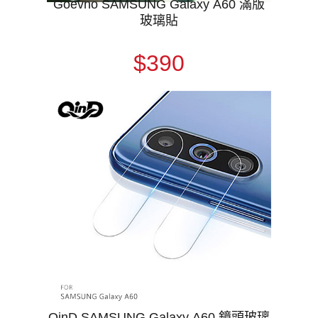
Goevno SAMSUNG Galaxy A60 滿版
玻璃貼
$390
QinD SAMSUNG Galaxy A60 鏡頭玻璃