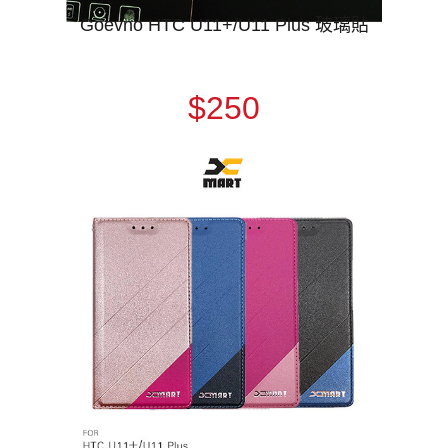
Goevno HTC U11+/U11 Plus 玻璃貼
$250