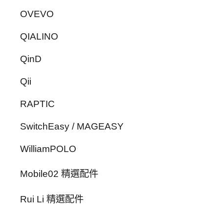
OVEVO
QIALINO
QinD
Qii
RAPTIC
SwitchEasy / MAGEASY
WilliamPOLO
Mobile02 精選配件
Rui Li 精選配件