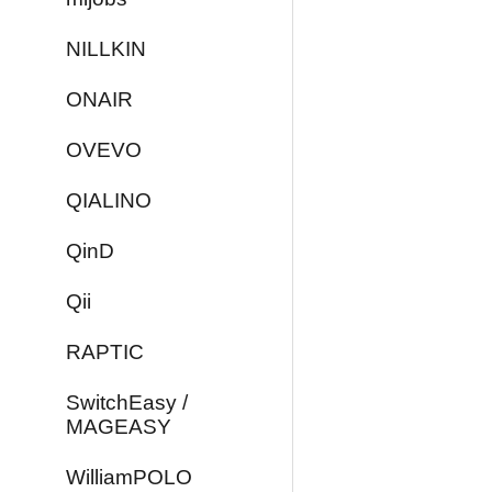
NILLKIN
ONAIR
OVEVO
QIALINO
QinD
Qii
RAPTIC
SwitchEasy /
MAGEASY
WilliamPOLO