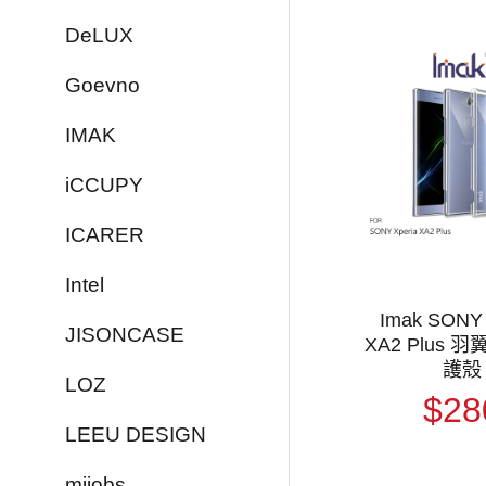
DeLUX
Goevno
IMAK
iCCUPY
ICARER
Intel
Imak SONY 
JISONCASE
XA2 Plus 
護殼
LOZ
$28
LEEU DESIGN
mijobs