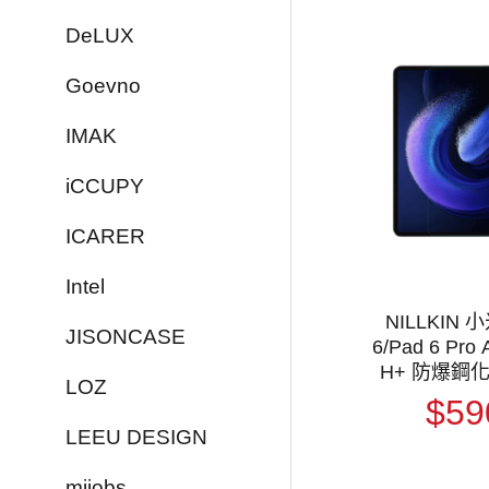
DeLUX
Goevno
IMAK
iCCUPY
ICARER
Intel
NILLKIN 小
JISONCASE
6/Pad 6 Pro
H+ 防爆鋼
LOZ
$59
LEEU DESIGN
mijobs