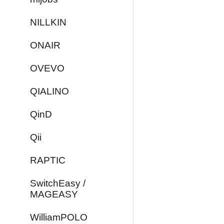
NILLKIN
ONAIR
OVEVO
QIALINO
QinD
Qii
RAPTIC
SwitchEasy /
MAGEASY
WilliamPOLO