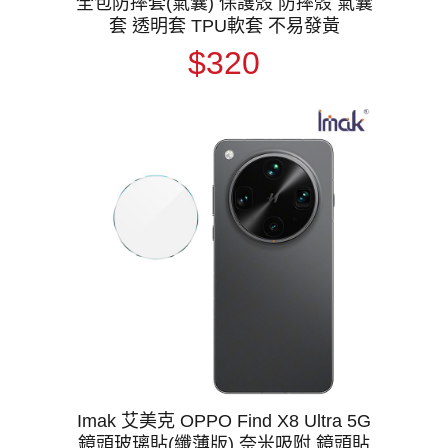
全包防摔套(氣囊) 保護殼 防摔殼 氣囊
套 透明套 TPU軟套 不易發黃
$320
Imak 艾美克 OPPO Find X8 Ultra 5G
鏡頭玻璃貼(纖薄版) 奈米吸附 鏡頭貼