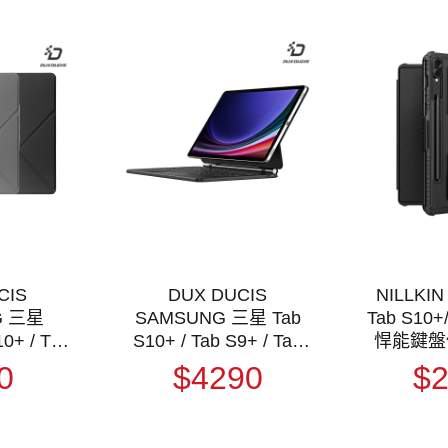
CIS
DUX DUCIS
NILLKI
G 三星
SAMSUNG 三星 Tab
Tab S10+
0+ / Tab
S10+ / Tab S9+ / Tab
悍能鍵盤
S9 FE+
S9 FE+ DK 鍵盤(MK磁
0
$4290
$
套 平板皮
吸版) 磁吸懸浮支架鍵
可分離皮套
盤 平板保護套 實體鍵
皮套 翻蓋
盤 台灣版 注音 倉頡