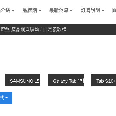
品介紹
品牌館
最新消息
訂購說明
有線鍵盤 產品網頁驅動 / 自定義軟體
方式