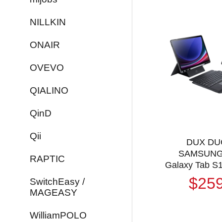
皮套
NILLKIN
ONAIR
OVEVO
QIALINO
QinD
Qii
DUX DU
SAMSUN
RAPTIC
Galaxy Tab S1
/ S9 FE+ 
$25
SwitchEasy /
套(背光版) 
MAGEASY
實體鍵盤套 
注音 
WilliamPOLO