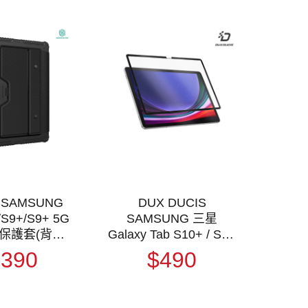
N SAMSUNG
DUX DUCIS
/S9+/S9+ 5G
SAMSUNG 三星
保護套(背光
Galaxy Tab S10+ / S9+
版)
/ S9 FE+ / S8+ / S7 FE
2390
$490
/ S7+ 畫紙膜 類紙模 繪
圖膜 平板保護貼 螢幕
貼 霧面膜