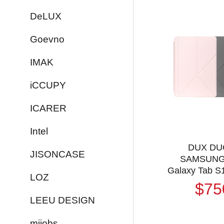
DeLUX
Goevno
IMAK
iCCUPY
ICARER
Intel
DUX DU
JISONCASE
SAMSUN
Galaxy Tab S1
LOZ
S9+ / Tab 
$75
Magi 筆槽皮
LEEU DESIGN
套 Y折皮套 
保護殼 三折
mijobs