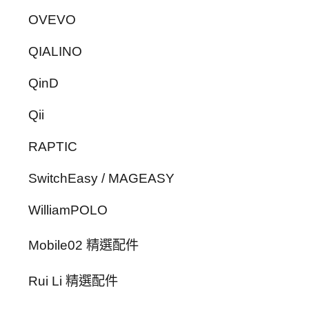
OVEVO
QIALINO
QinD
Qii
RAPTIC
SwitchEasy / MAGEASY
WilliamPOLO
Mobile02 精選配件
Rui Li 精選配件