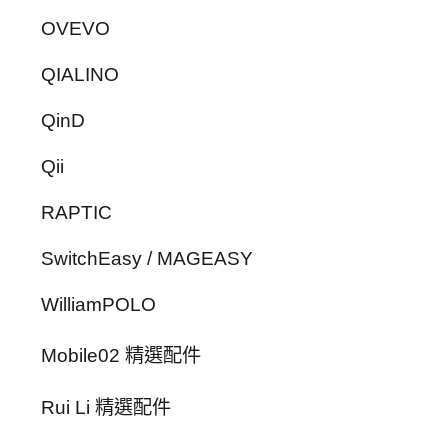
OVEVO
QIALINO
QinD
Qii
RAPTIC
SwitchEasy / MAGEASY
WilliamPOLO
Mobile02 精選配件
Rui Li 精選配件