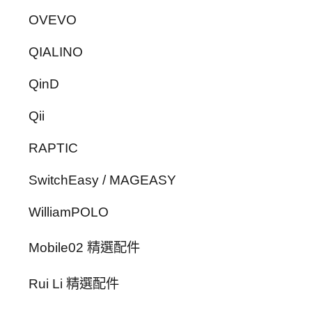
OVEVO
QIALINO
QinD
Qii
RAPTIC
SwitchEasy / MAGEASY
WilliamPOLO
Mobile02 精選配件
Rui Li 精選配件