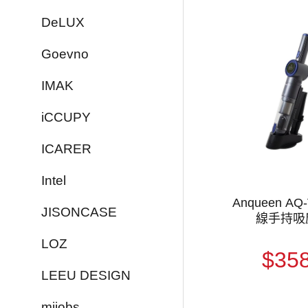
DeLUX
Goevno
IMAK
iCCUPY
ICARER
Intel
Anqueen AQ
JISONCASE
線手持吸
LOZ
$35
LEEU DESIGN
mijobs