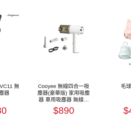
-VC11 無
Cooyee 無線四合一吸
毛
塵器
塵器(豪華版) 家用吸塵
器 車用吸塵器 無線吸
塵器
80
$890
$