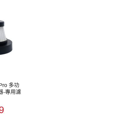
 Pro 多功
器-專用濾
9