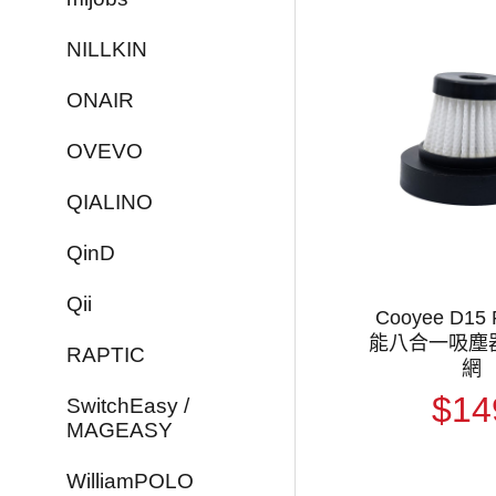
NILLKIN
ONAIR
OVEVO
QIALINO
QinD
Qii
Cooyee D15
能八合一吸塵
RAPTIC
網
$14
SwitchEasy /
MAGEASY
WilliamPOLO