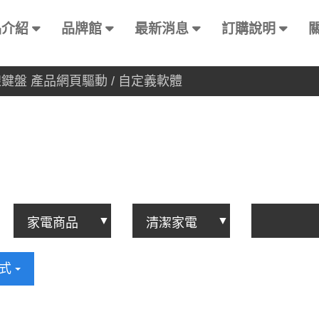
品介紹
品牌館
最新消息
訂購說明
有線鍵盤 產品網頁驅動 / 自定義軟體
方式