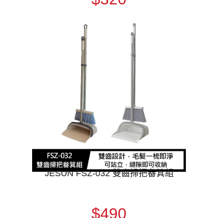
JESUN FSZ-032 雙齒掃把畚箕組
$490