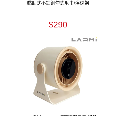
黏貼式不鏽鋼勾式毛巾/浴球架
$290