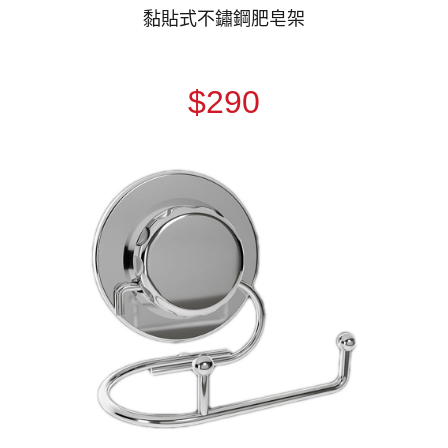
黏貼式不鏽鋼肥皂架
$290