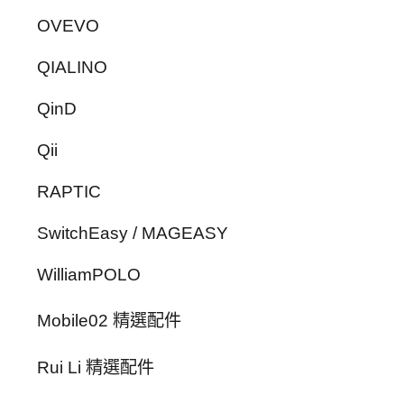
OVEVO
QIALINO
QinD
Qii
RAPTIC
SwitchEasy / MAGEASY
WilliamPOLO
Mobile02 精選配件
Rui Li 精選配件