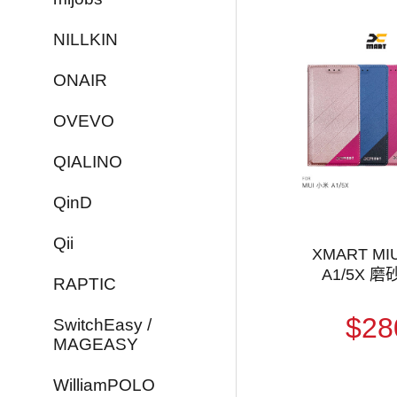
NILLKIN
ONAIR
OVEVO
QIALINO
QinD
Qii
XMART MI
A1/5X 
RAPTIC
$28
SwitchEasy /
MAGEASY
WilliamPOLO