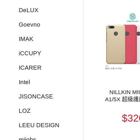
DeLUX
Goevno
IMAK
iCCUPY
ICARER
Intel
NILLKIN M
JISONCASE
A1/5X 超級
LOZ
$32
LEEU DESIGN
mijobs