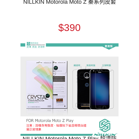
NILLKIN Motorola Moto Z 秦系列皮套
$390
NILLKIN Motorola Moto Z Play 超清防