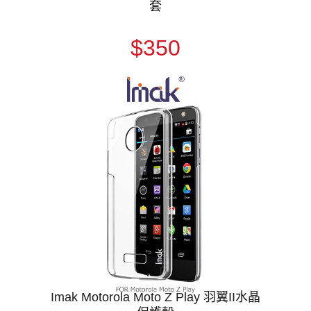
套
$350
Imak Motorola Moto Z Play 羽翼II水晶