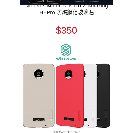
NILLKIN Motorola Moto Z Amazing
H+Pro 防爆鋼化玻璃貼
$350