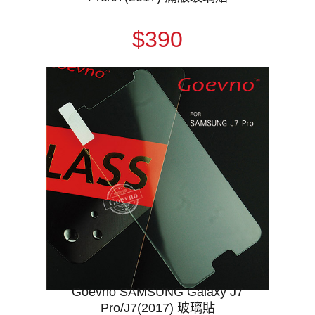
$390
Goevno SAMSUNG Galaxy J7
Pro/J7(2017) 玻璃貼