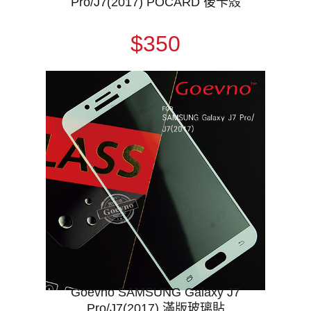
Pro/J7(2017) POCARD 後卡殼
$350
Goevno SAMSUNG Galaxy J7
Pro/J7(2017) 滿版玻璃貼