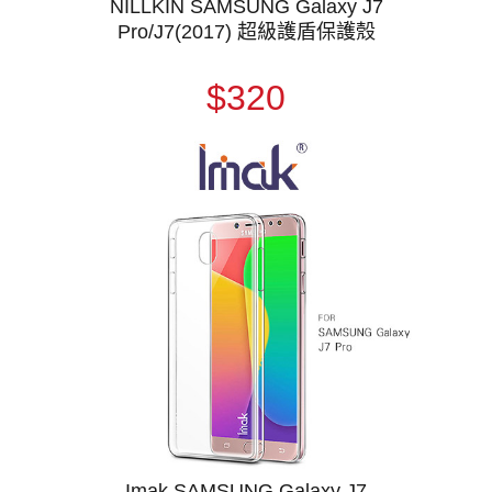
NILLKIN SAMSUNG Galaxy J7
Pro/J7(2017) 超級護盾保護殼
$320
Imak SAMSUNG Galaxy J7