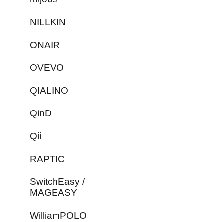
NILLKIN
ONAIR
OVEVO
QIALINO
QinD
Qii
RAPTIC
SwitchEasy /
MAGEASY
WilliamPOLO