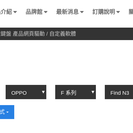
品介紹
品牌館
最新消息
訂購說明
有線鍵盤 產品網頁驅動 / 自定義軟體
方式