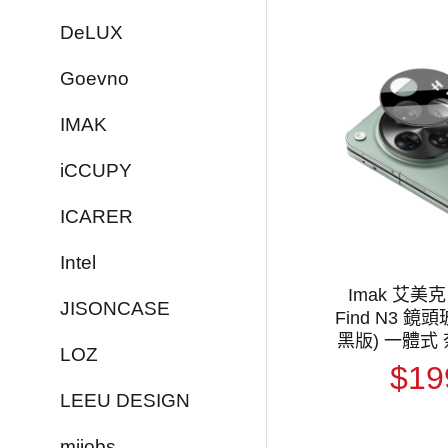
DeLUX
Goevno
IMAK
iCCUPY
ICARER
Intel
Imak 艾美克
JISONCASE
Find N3 鏡
黑版) 一體式
LOZ
鏡頭貼 鏡頭
$19
頭膜
LEEU DESIGN
mijobs