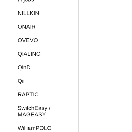
NILLKIN
ONAIR
OVEVO
QIALINO
QinD
Qii
RAPTIC
SwitchEasy /
MAGEASY
WilliamPOLO