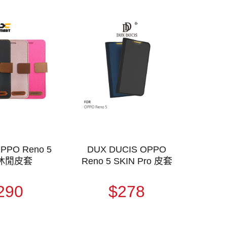
PPO Reno 5
DUX DUCIS OPPO
休閒皮套
Reno 5 SKIN Pro 皮套
290
$278