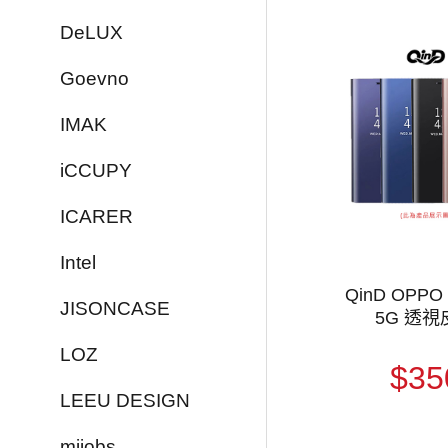
DeLUX
Goevno
IMAK
iCCUPY
ICARER
Intel
QinD OPPO 
JISONCASE
5G 透視
LOZ
$35
LEEU DESIGN
mijobs