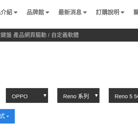
品介紹
品牌館
最新消息
訂購說明
有線鍵盤 產品網頁驅動 / 自定義軟體
方式