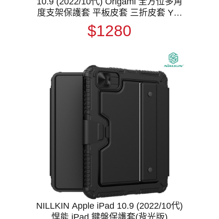
10.9 (2022/10代) Origami 全方位多角
度支架保護套 平板皮套 三折皮套 Y折
皮套 翻蓋皮套 側翻皮套 預留筆槽 休眠
$1280
喚醒
NILLKIN Apple iPad 10.9 (2022/10代)
悍能 iPad 鍵盤保護套(背光版)