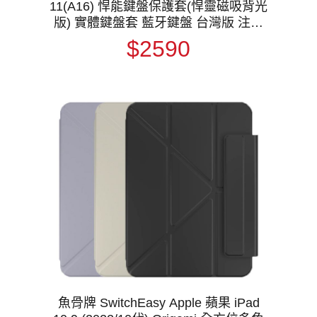
11(A16) 悍能鍵盤保護套(悍靈磁吸背光
版) 實體鍵盤套 藍牙鍵盤 台灣版 注音
倉頡
$2590
魚骨牌 SwitchEasy Apple 蘋果 iPad