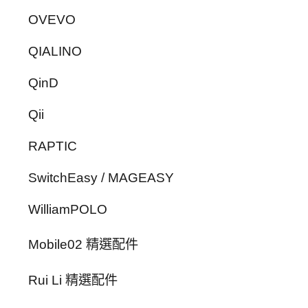
OVEVO
QIALINO
QinD
Qii
RAPTIC
SwitchEasy / MAGEASY
WilliamPOLO
Mobile02 精選配件
Rui Li 精選配件