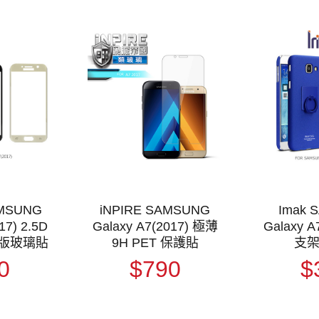
AMSUNG
iNPIRE SAMSUNG
Imak 
17) 2.5D
Galaxy A7(2017) 極薄
Galaxy 
版玻璃貼
9H PET 保護貼
支
0
$790
$