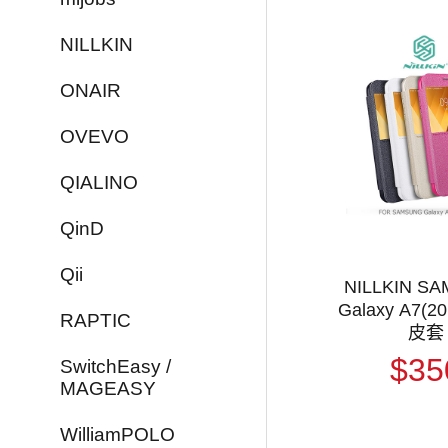
NILLKIN
ONAIR
OVEVO
QIALINO
QinD
Qii
NILLKIN S
Galaxy A7(2
RAPTIC
皮套
$35
SwitchEasy /
MAGEASY
WilliamPOLO