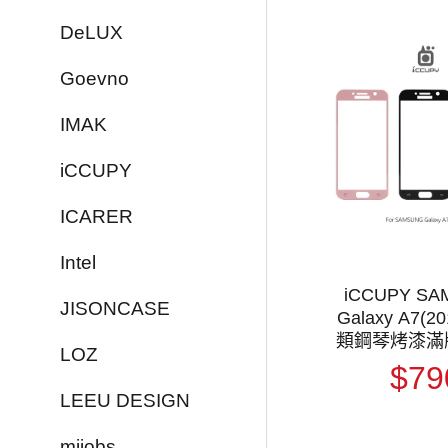
DeLUX
Goevno
IMAK
iCCUPY
ICARER
Intel
iCCUPY S
JISONCASE
Galaxy A7(20
類鋼琴烤漆滿
LOZ
$79
LEEU DESIGN
mijobs