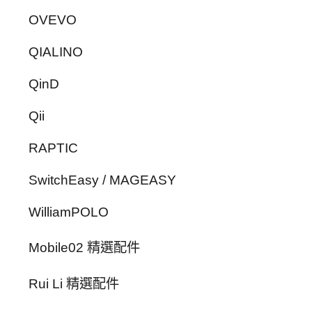
OVEVO
QIALINO
QinD
Qii
RAPTIC
SwitchEasy / MAGEASY
WilliamPOLO
Mobile02 精選配件
Rui Li 精選配件