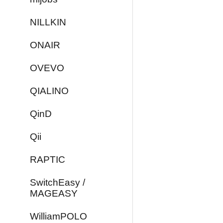
NILLKIN
ONAIR
OVEVO
QIALINO
QinD
Qii
RAPTIC
SwitchEasy /
MAGEASY
WilliamPOLO