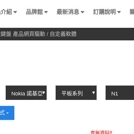
品介紹
品牌館
最新消息
訂購說明
有線鍵盤 產品網頁驅動 / 自定義軟體
方式
查無資料!!