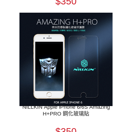
$350
NILLKIN Apple iPhone 6/6S Amazing
H+PRO 鋼化玻璃貼
$350