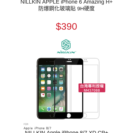
NILLKIN APPLE iPhone 6 Amazing H+
防爆鋼化玻璃貼 9H硬度
$390
NILLKIN Apple iPhone 8/7 XD CP+