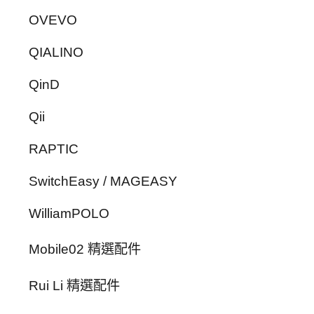
OVEVO
QIALINO
QinD
Qii
RAPTIC
SwitchEasy / MAGEASY
WilliamPOLO
Mobile02 精選配件
Rui Li 精選配件