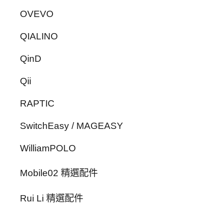
OVEVO
QIALINO
QinD
Qii
RAPTIC
SwitchEasy / MAGEASY
WilliamPOLO
Mobile02 精選配件
Rui Li 精選配件