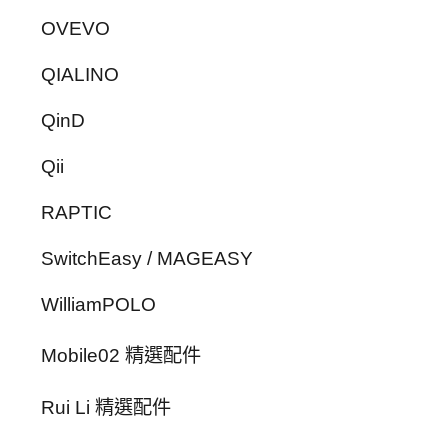
OVEVO
QIALINO
QinD
Qii
RAPTIC
SwitchEasy / MAGEASY
WilliamPOLO
Mobile02 精選配件
Rui Li 精選配件