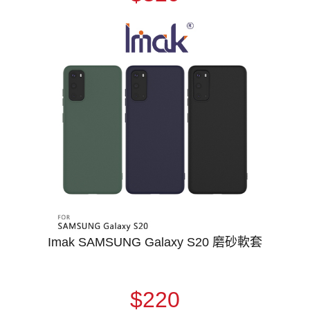
Imak SAMSUNG Galaxy S20 磨砂軟套
$220