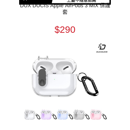
DUX DUCIS Apple AirPods 3 MIX 保護
套
$290