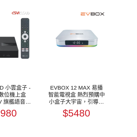
UD 小雲盒子 -
EVBOX 12 MAX 易播
X 數位機上盒
智能電視盒 熱烈預購中
 TV 旗艦語音電
小盒子大宇宙，引導娛
慧數位電視盒
樂進化新世代！ 機上盒
4980
$5480
機頂盒 好禮相
機頂盒 全新登場
送