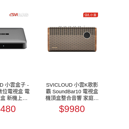
UD 小雲盒子 -
SVICLOUD 小雲K歌影
慧數位電視盒 電
霸 SoundBar10 電視盒
頂盒 新機上市
機頂盒整合音響 家庭劇
禮相送
院
5480
$9980