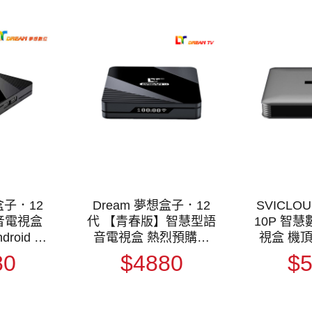
盒子．12
Dream 夢想盒子．12
SVICLO
音電視盒
代 【青春版】智慧型語
10P 智
音電視盒 熱烈預購中
視盒 機
智慧盒子
Android 14 4K超清影音
好
80
$4880
$
WiFi 6
智慧盒子 機上盒 機頂
盒 WiFi 6