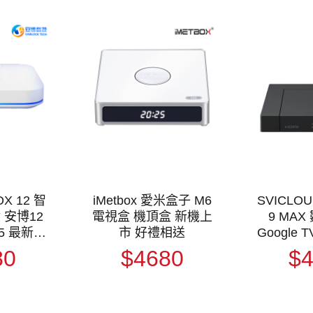
X 12 智
iMetbox 愛米盒子 M6
SVICLO
2
電視盒 機頂盒 新機上
9 MA
5 最新款
市 好禮相送
Google
盒 機頂盒
視盒 智
80
$4680
$
電視盒 