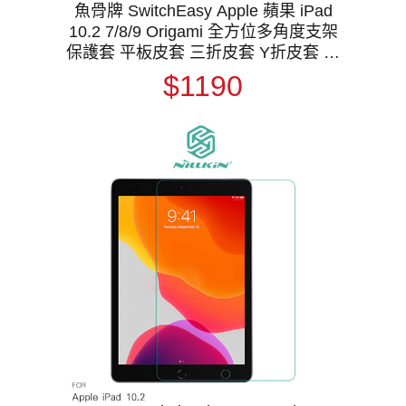
魚骨牌 SwitchEasy Apple 蘋果 iPad
10.2 7/8/9 Origami 全方位多角度支架
保護套 平板皮套 三折皮套 Y折皮套 翻
蓋皮套 側翻皮套 預留筆槽 支援休眠喚
$1190
醒