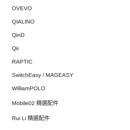
OVEVO
QIALINO
QinD
Qii
RAPTIC
SwitchEasy / MAGEASY
WilliamPOLO
Mobile02 精選配件
Rui Li 精選配件