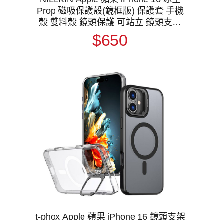
Prop 磁吸保護殼(鏡框版) 保護套 手機
殼 雙料殼 鏡頭保護 可站立 鏡頭支架
MagSafe
$650
t-phox Apple 蘋果 iPhone 16 鏡頭支架