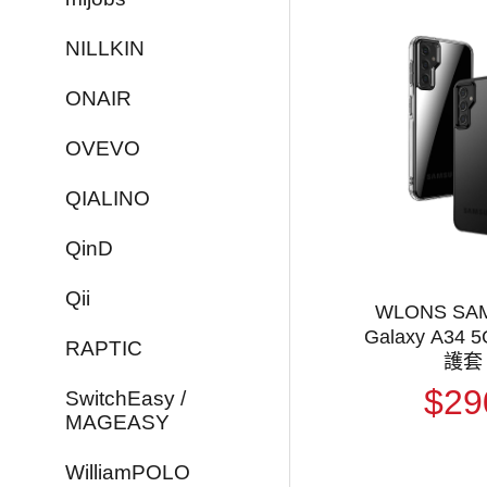
NILLKIN
ONAIR
OVEVO
QIALINO
QinD
Qii
WLONS SA
Galaxy A34
RAPTIC
護套
$29
SwitchEasy /
MAGEASY
WilliamPOLO