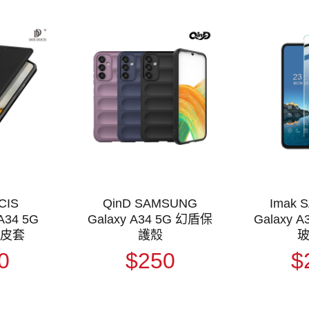
CIS
QinD SAMSUNG
Imak 
A34 5G
Galaxy A34 5G 幻盾保
Galaxy A
o 皮套
護殼
0
$250
$