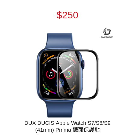
$250
DUX DUCIS Apple Watch S7/S8/S9
(41mm) Pmma 錶面保護貼