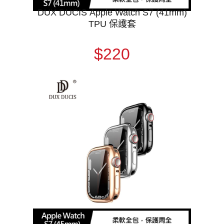
DUX DUCIS Apple Watch S7 (41mm)
TPU 保護套
$220