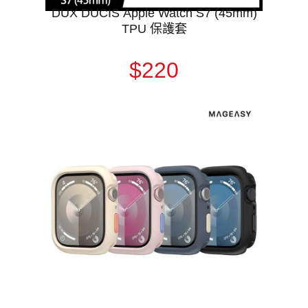
DUX DUCIS Apple Watch S7 (45mm)
TPU 保護套
$220