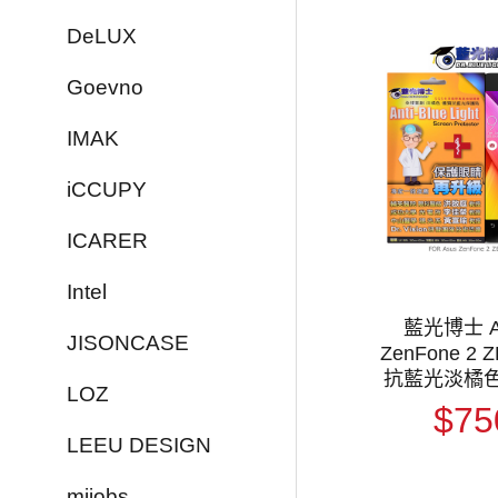
DeLUX
Goevno
IMAK
iCCUPY
ICARER
Intel
藍光博士 A
JISONCASE
ZenFone 2 
抗藍光淡橘
LOZ
$75
LEEU DESIGN
mijobs