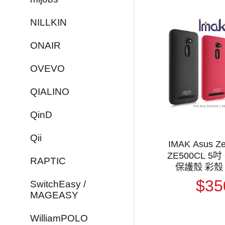
NILLKIN
ONAIR
OVEVO
QIALINO
QinD
Qii
IMAK Asus Z
ZE500CL 5
RAPTIC
保護殼 彩殼
$35
SwitchEasy /
MAGEASY
WilliamPOLO