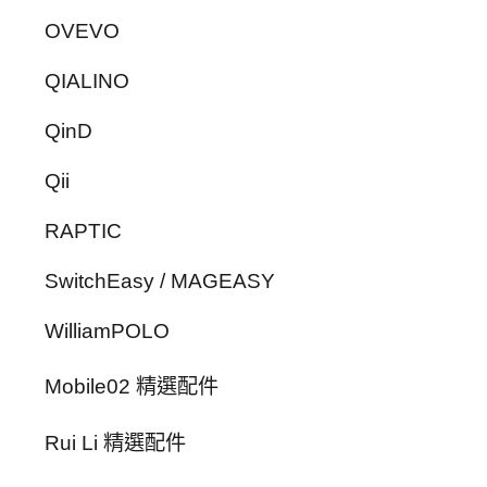
OVEVO
QIALINO
QinD
Qii
RAPTIC
SwitchEasy / MAGEASY
WilliamPOLO
Mobile02 精選配件
Rui Li 精選配件