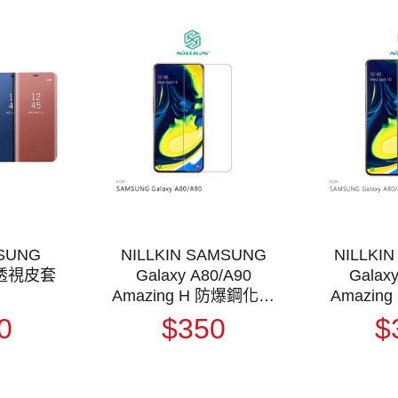
MSUNG
NILLKIN SAMSUNG
NILLKI
0 透視皮套
Galaxy A80/A90
Galax
Amazing H 防爆鋼化玻
Amazing
璃貼
爆鋼
0
$350
$