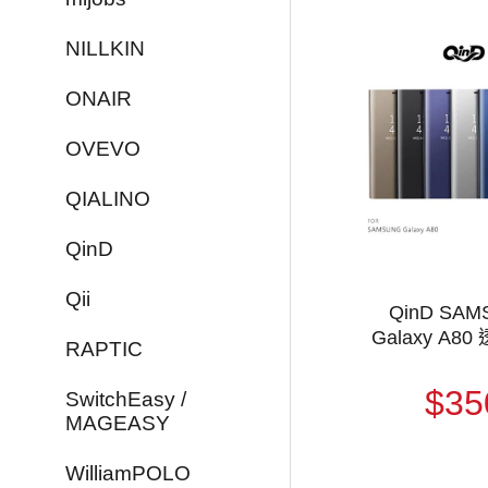
NILLKIN
ONAIR
OVEVO
QIALINO
QinD
Qii
QinD SA
Galaxy A8
RAPTIC
$35
SwitchEasy /
MAGEASY
WilliamPOLO