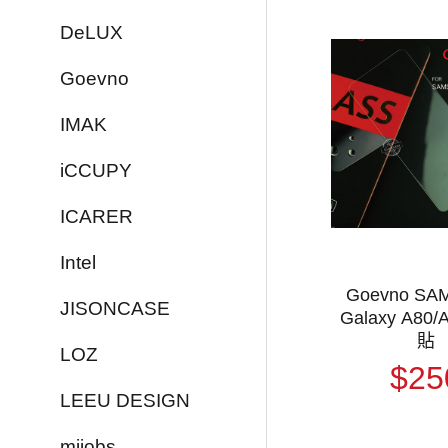
DeLUX
Goevno
IMAK
iCCUPY
ICARER
Intel
Goevno S
JISONCASE
Galaxy A80
貼
LOZ
$25
LEEU DESIGN
mijobs