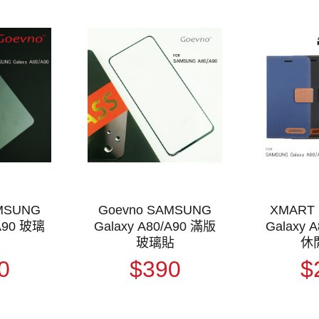
AMSUNG
Goevno SAMSUNG
XMART
/A90 玻璃
Galaxy A80/A90 滿版
Galaxy 
玻璃貼
休
0
$390
$