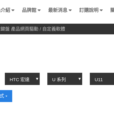
品介紹
品牌館
最新消息
訂購說明
有線鍵盤 產品網頁驅動 / 自定義軟體
方式