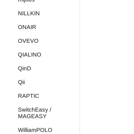
NILLKIN
ONAIR
OVEVO
QIALINO
QinD
Qii
RAPTIC
SwitchEasy /
MAGEASY
WilliamPOLO