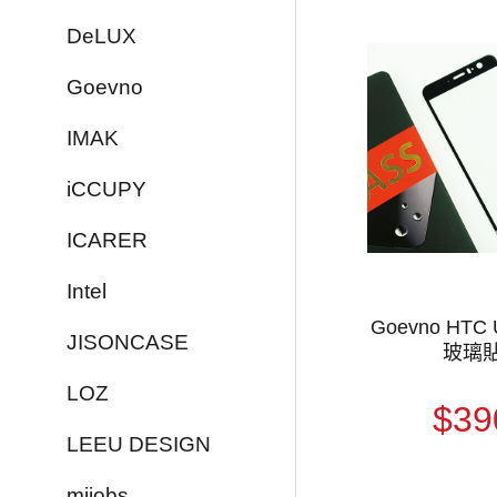
DeLUX
Goevno
IMAK
iCCUPY
ICARER
Intel
Goevno HTC
JISONCASE
玻璃
LOZ
$39
LEEU DESIGN
mijobs